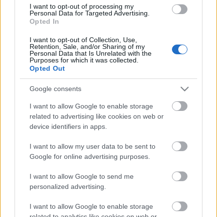
találata között szerepel, így kiválóan alkalmas
I want to opt-out of processing my
public relations anyagok közlésére.
Personal Data for Targeted Advertising.
Opted In
Ajánljuk:
I want to opt-out of Collection, Use,
Retention, Sale, and/or Sharing of my
Personal Data that Is Unrelated with the
Zárszervíz Bp - zárnyitás kulcs nélkül - salgó
Purposes for which it was collected.
Opted Out
polc szerelés
Google consents
I want to allow Google to enable storage
related to advertising like cookies on web or
Címkék:
zárcsere
Budapest
PR-cikk elhelyezés
device identifiers in apps.
I want to allow my user data to be sent to
Google for online advertising purposes.
Ajánlott bejegyzések:
I want to allow Google to send me
personalized advertising.
I want to allow Google to enable storage
Terasz építés, alapozás, padlózat
related to analytics like cookies on web or