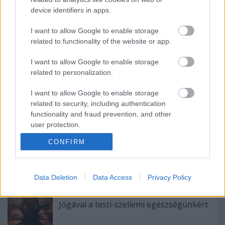
device identifiers in apps.
I want to allow Google to enable storage
Hogyan előzhető meg az
related to functionality of the website or app.
érelmeszesedés?
I want to allow Google to enable storage
related to personalization.
Hogyan keressünk megfelelő angol
I want to allow Google to enable storage
magántanárt?
related to security, including authentication
functionality and fraud prevention, and other
user protection.
CONFIRM
Télikertépítés Budapest. Teraszbeépítés
Data Deletion
Data Access
Privacy Policy
Jógával a testi-szellemi egészségünkért