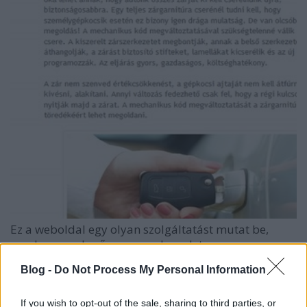
Ez a weboldal egy olyan szolgáltatást mutat be,
amelyre meglepően nagy a kereslet a
nagyvárosokban, így Budapesten is. Nem is
Blog -
Do Not Process My Personal Information
gondolnánk, hányan veszítik el naponta a kulcsaikat
és rekednek kívül lakásukon. Ilyenkor a legokosabb
lakatost hívni: a szomszéd erkélyén keresztül való
If you wish to opt-out of the sale, sharing to third parties, or