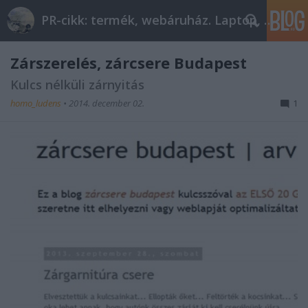
PR-cikk: termék, webáruház. Laptop, telefon
Zárszerelés, zárcsere Budapest
Kulcs nélküli zárnyitás
homo_ludens
•
2014. december 02.
1