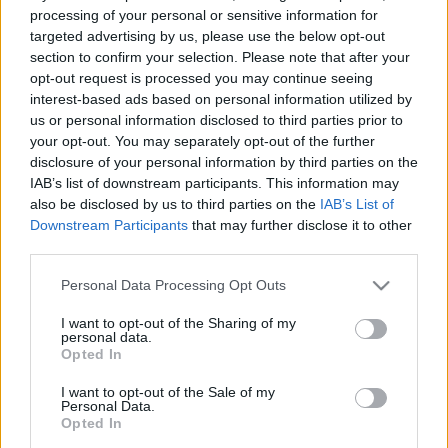
bejutás biztonsági szempontból ellenjavalt.
processing of your personal or sensitive information for
targeted advertising by us, please use the below opt-out
Rosszabb a helyzet, ha a kulcs nem elveszett, hanem
section to confirm your selection. Please note that after your
ellopták - ilyenkor nem az a fő gond, hogy mi nem
opt-out request is processed you may continue seeing
jutunk be, hanem hogy másvalaki bejuthat. Akár így,
interest-based ads based on personal information utilized by
akár úgy - a zárat ilyenkor jobb lecserélni. Mert ha
us or personal information disclosed to third parties prior to
csak elvesztetük a kulcsot, akkor akadhat, aki ezt
your opt-out. You may separately opt-out of the further
látta és megtalálta, majd kifigyelte, hová megyünk
disclosure of your personal information by third parties on the
haza.
IAB’s list of downstream participants. This information may
also be disclosed by us to third parties on the
IAB’s List of
Az ajánlott blog részletesen foglalkozik különböző
Downstream Participants
that may further disclose it to other
zártípusokkal, mesél záras történeteket és
third parties.
olvashatunk a legendás budapesti, macedon
származású lakatosmester, Arvisura Cherezar
Please note that this website/app uses one or more Google
Personal Data Processing Opt Outs
történetéről is (aki egyébként a kulcs nélkül történő
services and may gather and store information including but
zárnyitás technológiának a fejlesztésével vált
not limited to your visit or usage behaviour. You may click to
I want to opt-out of the Sharing of my
personal data.
közismertté a korabeli fővárosban).
grant or deny consent to Google and its third-party tags to
Opted In
use your data for below specified purposes in below Google
Mivel a blog rendelkezik Google PR-értékkel és a
consent section.
I want to opt-out of the Sale of my
Personal Data.
zárcsere budapest
keresőkérdéssel a hatalmas
Opted In
konkurencia közepette a találati lista első negyven