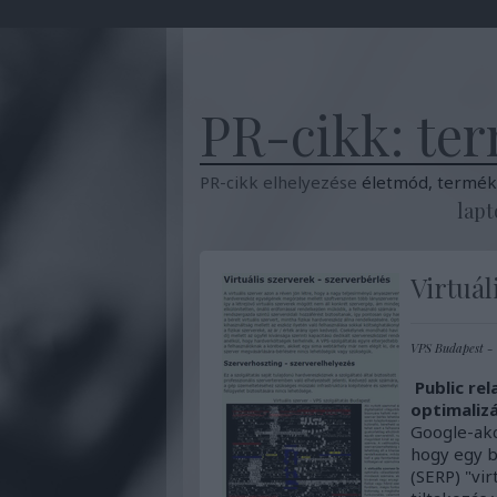
PR-cikk: ter
PR-cikk elhelyezése
életmód, terméke
lapt
Virtuál
VPS Budapest - V
Public rel
optimaliz
Google-akc
hogy egy b
(SERP) "vir