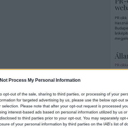
PR-c
webá
PR cikk
Használ
Budapes
linképít
megjele
Álla
PR cikk
PR-cikk
Not Process My Personal Information
PR-cikk
Szövegí
to opt-out of the sale, sharing to third parties, or processing of your per
formation for targeted advertising by us, please use the below opt-out s
Terasz 
r selection. Please note that after your opt-out request is processed y
Téliker
eing interest-based ads based on personal information utilized by us or
disclosed to third parties prior to your opt-out. You may separately opt-
Fris
losure of your personal information by third parties on the IAB’s list of