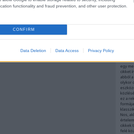
hatóság
cation functionality and fraud prevention, and other user protection.
sajtóan
adtak á
közölte
magyar 
másként
CONFIRM
kibocsá
mint pu
szolgált
Szigorú
Data Deletion
Data Access
Privacy Policy
nézve m
definiá
egy meg
cikket 
abból a
olykor 
eszköz
közlésér
ez a re
formája
klasszi
Nos, ak
értelem
cikkek 
felé kö