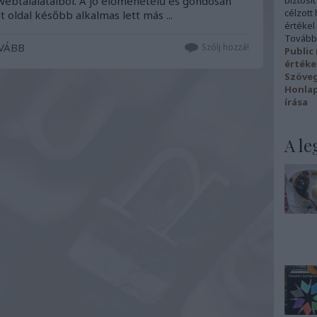
 webtalálataiból. A jó előmenetelű és gondosan
biztosít
célzott
t oldal később alkalmas lett más ...
értékel
További
OVÁBB
Szólj hozzá!
Public
értéke
Szövegí
Honlap
írása
A le