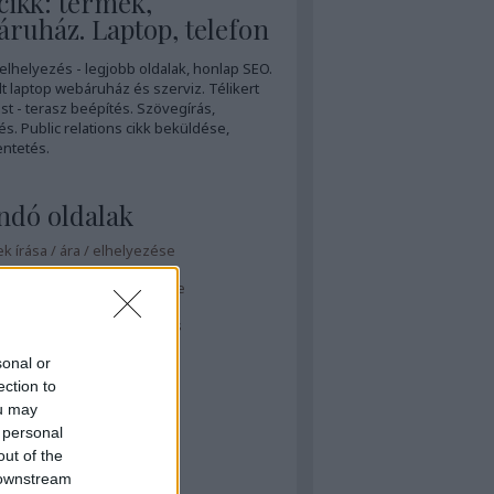
ikk: termék,
ruház. Laptop, telefon
 elhelyezés - legjobb oldalak, honlap SEO.
t laptop webáruház és szerviz. Télikert
t - terasz beépítés. Szövegírás,
és. Public relations cikk beküldése,
ntetés.
ndó oldalak
ek írása / ára / elhelyezése
 beküldése, megjelentetése
 oldalak - Online elhelyezés
rás honlapra - árak
sonal or
ection to
beépítés Budapest.
ou may
tek
 personal
out of the
s topikok
 downstream