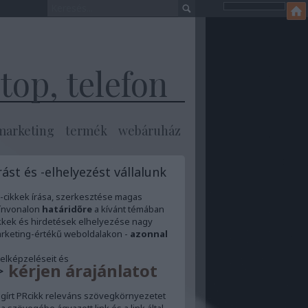
op, telefon
marketing
termék
webáruház
rást és -elhelyezést vállalunk
-cikkek írása, szerkesztése magas
ínvonalon
határidőre
a kívánt témában
kkek és hirdetések elhelyezése nagy
rketing-értékű weboldalakon -
azonnal
 elképzeléseit és
>
kérjen árajánlatot
egírt PRcikk releváns szövegkörnyezetet