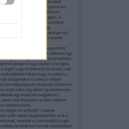
ok, szervezetek, pártok...) készített
yagok, amelyeket készítői ingyenesen
t a médiának, az pedig ingyenesen
 a kölcsönös érdekeltség alapján. A
online marketing világában azonban
 alakult: a közlésre az anyag
jtójának mindig nagyobb szüksége volt,
blikálójának, így a közreadás fizetett
atássá vált.
an PR-szakmai, újságíró szempontból
égis hibás értelmezés a PR-cikkeket úgy
lni, hogy azok egy meghatározott tarifáért
bízott újságíró (vagy inkább szövegíró)
ír a cégről vagy termékéről. Ez inkább csak
 szükségletből fakad, hogy a szokásos,
csak szlogenekre szorítkozó reklám
ei nem elégségesek elegendő információ
e, ezért irat a cég cikket: így értelmezve
klámnak egy leplezett megjelenési
, amely már
kívül esik a public relations
kus értelmezésén
.
kor mégis: mi a PRcikk? Szakmai
ben a PR-cikkek fogalomkörébe azok a
tartoznak, amelyek a szervezettől a sajtó
zvetített, hírértékűvé formált üzenetekből