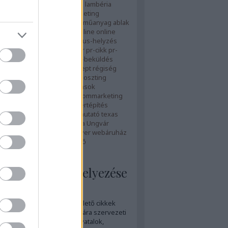
zetvédelem
lakberendezés
lambéria
linképítés
magyar első
marketing
rát honlap
mobilmarketing
műanyag ablak
yílászáró
oktatás
oldalak
online
online
ók
online marketing
organikus-helyzés
etegség
parasztbútor
póker
pr-cikk
pr-
a
PR-cikk elhelyezés
PRcikk-beküldés
k-írása
public relations
recept
régiség
olc
szerverbérlés
szerverhoszting
 hosting
szerviz
szolgáltatások
ozás
szövegírás
tanár
tartalommarketing
m optimalizálás
télikert
télikertépítés
eépítés
termék
termékbemutató
texas
ömeges sms küldés
ukrajna
Ungvár
vállalkozások
virtuális szerver
webáruház
e
zöldmarketing
Címkefelhő
ikkek írása, elhelyezése
 a PR-cikk?
c relations
keretében születő cikkek
leg a nyomtatott sajtó számára szervezeti
 (vállalatok, szolgáltatók, hivatalok,