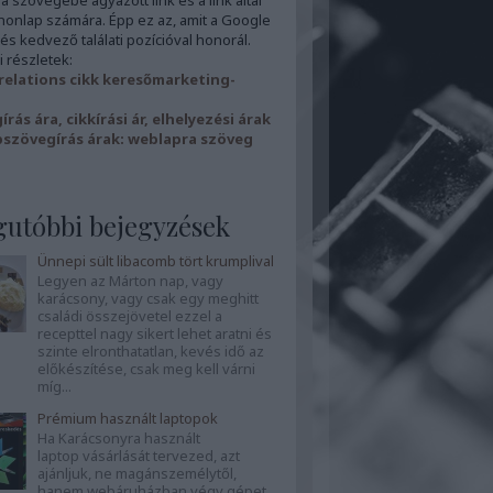
 a szövegébe ágyazott link és a link által
 honlap számára. Épp ez az, amit a Google
 és kedvező találati pozícióval honorál.
 részletek:
 relations cikk keresőmarketing-
rás ára, cikkírási ár, elhelyezési árak
szövegírás árak: weblapra szöveg
gutóbbi bejegyzések
Ünnepi sült libacomb tört krumplival
Legyen az Márton nap, vagy
karácsony, vagy csak egy meghitt
családi összejövetel ezzel a
recepttel nagy sikert lehet aratni és
szinte elronthatatlan, kevés idő az
előkészítése, csak meg kell várni
míg...
Prémium használt laptopok
Ha Karácsonyra használt
laptop vásárlását tervezed, azt
ajánljuk, ne magánszemélytől,
hanem webáruházban végy gépet.