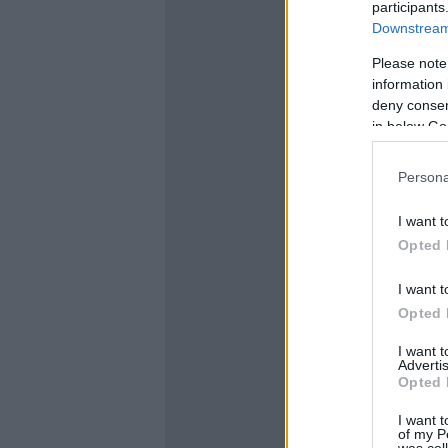
participants
Downstream 
Please note
information 
deny consent
in below Go
Persona
I want t
Opted 
I want t
Opted 
I want 
Advertis
Opted 
I want t
of my P
was col