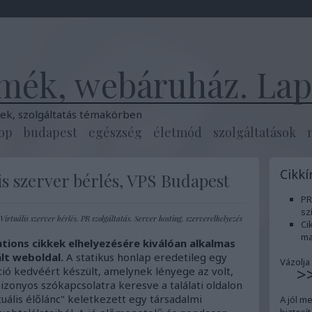
mék, webáruház. Lapt
k, szolgáltatás témakörben
op
budapest
egészség
életmód
szolgáltatások
Cikkí
is szerver bérlés, VPS Budapest
PR
sz
irtuális szerver bérlés. PR szolgáltatás. Server hosting, szerverelhelyezés
Ci
ma
ations cikkek elhelyezésére kiválóan alkalmas
ált weboldal.
A statikus honlap eredetileg egy
Vázolja
>
ió kedvéért készült, amelynek lényege az volt,
izonyos szókapcsolatra keresve a találati oldalon
tuális élőlánc" keletkezett egy társadalmi
A jól m