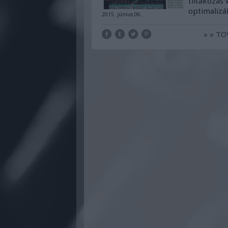
tiltakozás
optimalizál
2015. június 06.
» » T