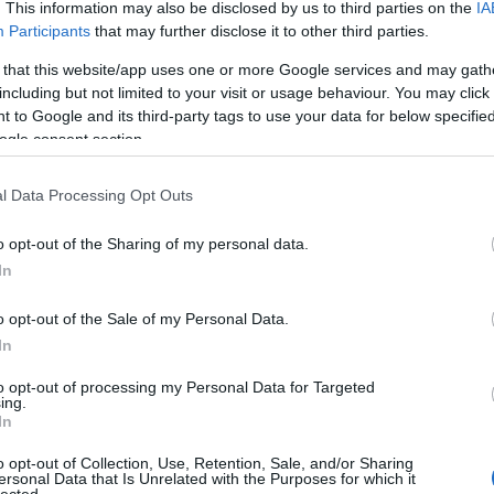
. This information may also be disclosed by us to third parties on the
IA
Participants
that may further disclose it to other third parties.
tutima
szét a 
 that this website/app uses one or more Google services and may gath
tutimag
16:33
)
including but not limited to your visit or usage behaviour. You may click 
Angolul
 to Google and its third-party tags to use your data for below specifi
ogle consent section.
Flashl
Zárszer
l Data Processing Opt Outs
kozepe
tényleg
o opt-out of the Sharing of my personal data.
vagyok 
In
Online 
o opt-out of the Sale of my Personal Data.
Cím
In
agorafó
to opt-out of processing my Personal Data for Targeted
ing.
belsőép
In
életmó
google
honlapo
o opt-out of Collection, Use, Retention, Sale, and/or Sharing
ersonal Data that Is Unrelated with the Purposes for which it
kereső
lected.