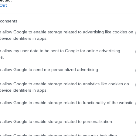
környe
Out
laptop
mobilba
nyelv
n
consents
kaszin
pánikb
o allow Google to enable storage related to advertising like cookies on
cikk-ár
evice identifiers in apps.
PRcikke
salgó-p
o allow my user data to be sent to Google for online advertising
szerver
szórak
s.
tartalo
teraszb
to allow Google to send me personalized advertising.
póker
t
utazás
o allow Google to enable storage related to analytics like cookies on
zárcser
evice identifiers in apps.
PR c
o allow Google to enable storage related to functionality of the website
- Mi
A
Publi
o allow Google to enable storage related to personalization.
eredeti
oldalról
o allow Google to enable storage related to security, including