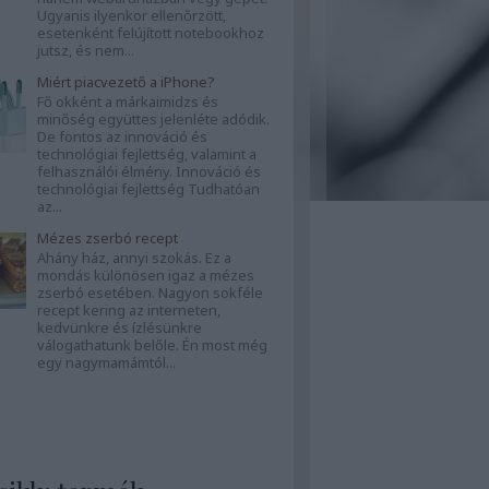
Ugyanis ilyenkor ellenőrzött,
esetenként felújított notebookhoz
jutsz, és nem...
Miért piacvezető a iPhone?
Fő okként a márkaimidzs és
minőség együttes jelenléte adódik.
De fontos az innováció és
technológiai fejlettség, valamint a
felhasználói élmény. Innováció és
technológiai fejlettség Tudhatóan
az...
Mézes zserbó recept
Ahány ház, annyi szokás. Ez a
mondás különösen igaz a mézes
zserbó esetében. Nagyon sokféle
recept kering az interneten,
kedvünkre és ízlésünkre
válogathatunk belőle. Én most még
egy nagymamámtól...