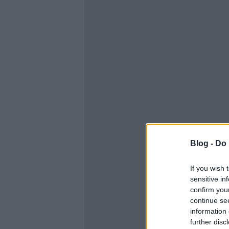
Blog -
Do 
If you wish 
sensitive in
confirm you
continue se
information 
further disc