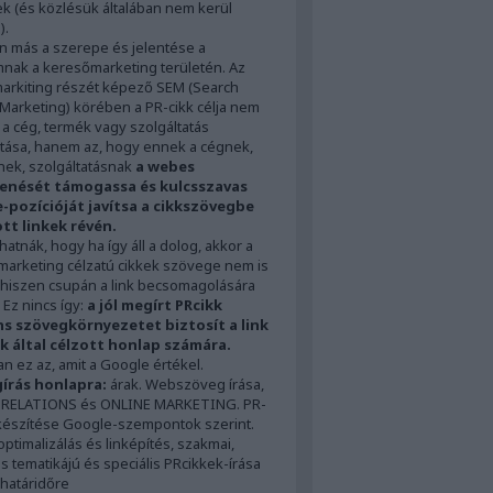
ek (és közlésük általában nem kerül
).
n más a szerepe és jelentése a
nak a keresőmarketing területén. Az
arkiting részét képező SEM (Search
Marketing) körében a PR-cikk célja nem
 a cég, termék vagy szolgáltatás
ása, hanem az, hogy ennek a cégnek,
ek, szolgáltatásnak
a webes
enését támogassa és kulcsszavas
-pozícióját javítsa a cikkszövegbe
tt linkek révén.
atnák, hogy ha így áll a dolog, akkor a
arketing célzatú cikkek szövege nem is
 hiszen csupán a link becsomagolására
 Ez nincs így:
a jól megírt PRcikk
ns szövegkörnyezetet biztosít a link
nk által célzott honlap számára.
n ez az, amit a Google értékel.
írás honlapra:
árak. Webszöveg írása,
 RELATIONS és ONLINE MARKETING. PR-
készítése Google-szempontok szerint.
ptimalizálás és linképítés, szakmai,
os tematikájú és speciális PRcikkek-írása
 határidőre