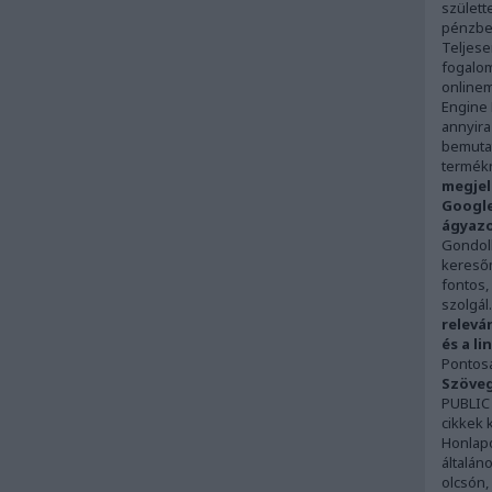
születt
pénzbe
Teljese
fogalom
onlinem
Engine 
annyira
bemutat
termékn
megjel
Google
ágyazo
Gondolh
keresőm
fontos,
szolgál.
relevá
és a li
Pontosa
Szöveg
PUBLIC
cikkek 
Honlapo
általán
olcsón,