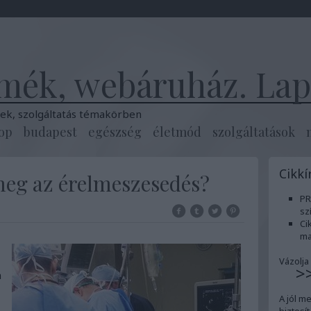
mék, webáruház. Lapt
k, szolgáltatás témakörben
op
budapest
egészség
életmód
szolgáltatások
Cikkí
eg az érelmeszesedés?
PR
sz
Ci
ma
Vázolja
>
n
A jól m