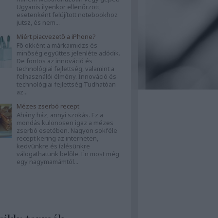
Ugyanis ilyenkor ellenőrzött,
esetenként felújított notebookhoz
jutsz, és nem...
Miért piacvezető a iPhone?
Fő okként a márkaimidzs és
minőség együttes jelenléte adódik.
De fontos az innováció és
technológiai fejlettség, valamint a
felhasználói élmény. Innováció és
technológiai fejlettség Tudhatóan
az...
Mézes zserbó recept
Ahány ház, annyi szokás. Ez a
mondás különösen igaz a mézes
zserbó esetében. Nagyon sokféle
recept kering az interneten,
kedvünkre és ízlésünkre
válogathatunk belőle. Én most még
egy nagymamámtól...