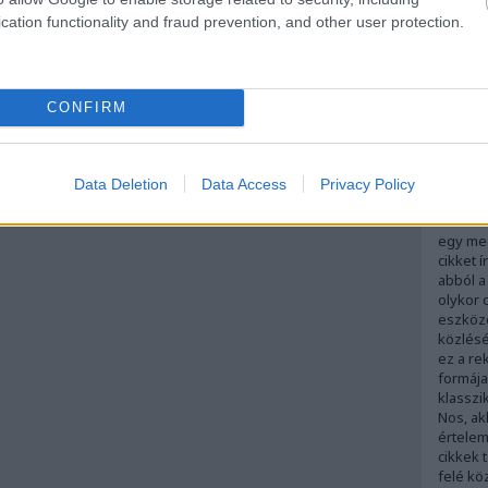
hatóság
cation functionality and fraud prevention, and other user protection.
sajtóan
adtak á
közölte
magyar 
másként
CONFIRM
kibocsá
mint pu
szolgált
Szigorú
Data Deletion
Data Access
Privacy Policy
nézve m
definiá
egy meg
cikket 
abból a
olykor 
eszköz
közlésér
ez a re
formája
klasszi
Nos, ak
értelem
cikkek 
felé kö