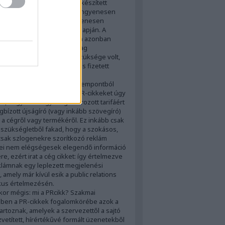
ok, szervezetek, pártok...) készített
yagok, amelyeket készítői ingyenesen
t a médiának, az pedig ingyenesen
 a kölcsönös érdekeltség alapján. A
online marketing világában azonban
 alakult: a közlésre az anyag
jtójának mindig nagyobb szüksége volt,
blikálójának, így a közreadás fizetett
atássá vált.
an PR-szakmai, újságíró szempontból
égis hibás értelmezés a PR-cikkeket úgy
lni, hogy azok egy meghatározott tarifáért
bízott újságíró (vagy inkább szövegíró)
ír a cégről vagy termékéről. Ez inkább csak
 szükségletből fakad, hogy a szokásos,
csak szlogenekre szorítkozó reklám
ei nem elégségesek elegendő információ
e, ezért irat a cég cikket: így értelmezve
klámnak egy leplezett megjelenési
, amely már
kívül esik a public relations
kus értelmezésén
.
kor mégis: mi a PRcikk? Szakmai
ben a PR-cikkek fogalomkörébe azok a
tartoznak, amelyek a szervezettől a sajtó
zvetített, hírértékűvé formált üzenetekből