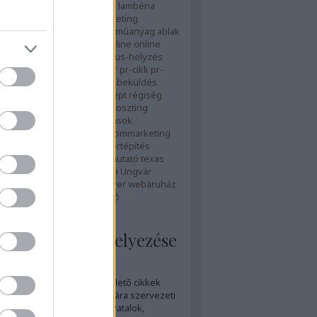
zetvédelem
lakberendezés
lambéria
linképítés
magyar első
marketing
rát honlap
mobilmarketing
műanyag ablak
yílászáró
oktatás
oldalak
online
online
ók
online marketing
organikus-helyzés
etegség
parasztbútor
póker
pr-cikk
pr-
a
PR-cikk elhelyezés
PRcikk-beküldés
k-írása
public relations
recept
régiség
olc
szerverbérlés
szerverhoszting
 hosting
szerviz
szolgáltatások
ozás
szövegírás
tanár
tartalommarketing
m optimalizálás
télikert
télikertépítés
eépítés
termék
termékbemutató
texas
ömeges sms küldés
ukrajna
Ungvár
vállalkozások
virtuális szerver
webáruház
e
zöldmarketing
Címkefelhő
ikkek írása, elhelyezése
 a PR-cikk?
c relations
keretében születő cikkek
leg a nyomtatott sajtó számára szervezeti
 (vállalatok, szolgáltatók, hivatalok,