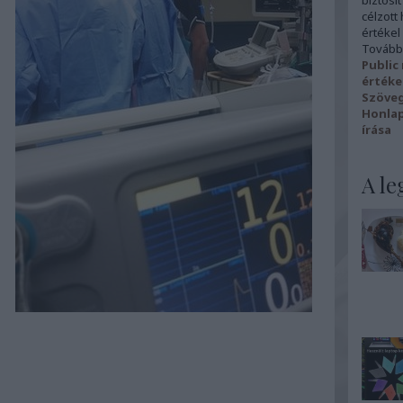
biztosít
célzott
értékel
További
Public
értéke
Szövegí
Honlap
írása
A le