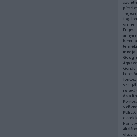
születt
pénzbe
Teljese
fogalom
onlinem
Engine 
annyira
bemutat
termékn
megjel
Google
ágyazo
Gondolh
keresőm
fontos,
szolgál.
relevá
és a li
Pontosa
Szöveg
PUBLIC
cikkek 
Honlapo
általán
olcsón,