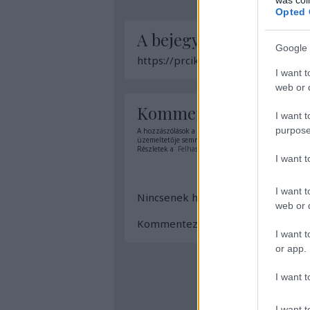
Opted 
A bejegyzés trackback 
Google 
https://prcikk.blog.hu/api/trackb
I want t
web or d
Kommentek:
I want t
purpose
A hozzászólások a
vonatkozó jogszabályok
értelmében
üzemeltetője semmilyen felelősséget nem vállal, azok
Részletek a
Felhasználási feltételekben
és az
adatvéd
I want 
I want t
Nincsenek hozzászólások.
web or d
Kommentezéshez
lépj be
, vagy
reg
I want t
or app.
I want t
I want t