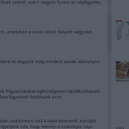
őnek számít, ezért nagyon fontos az odafigyelés,
tni, amelyben a vörös húsok helyett nagyobb
inkre és tegyünk meg mindent annak alacsonyon
lek fogyasztásával egészségesen táplálkozhatunk,
ban figyelmet fordítsunk erre
ban csökkenteni kell a kalóriabevitelt. Kerüljük
 Figyeljünk oda, hogy mennyi a szükséges napi