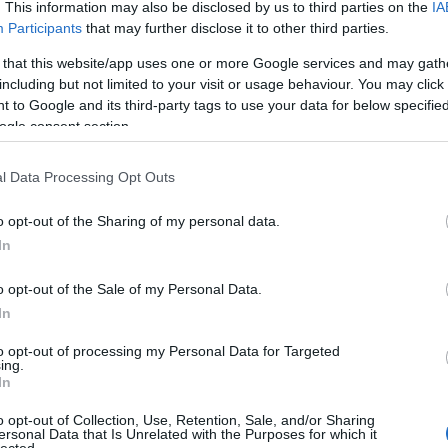
. This information may also be disclosed by us to third parties on the
IA
is!
Participants
that may further disclose it to other third parties.
tutima
szét a 
 that this website/app uses one or more Google services and may gath
tutimag
16:33
)
including but not limited to your visit or usage behaviour. You may click 
Angolul
 to Google and its third-party tags to use your data for below specifi
ogle consent section.
Flashl
Zárszer
tmód
termék
webáruház
pr-cikk
l Data Processing Opt Outs
kozepe
Szólj hozzá!
tényleg
o opt-out of the Sharing of my personal data.
vagyok 
In
Online 
o opt-out of the Sale of my Personal Data.
Cím
In
agorafó
to opt-out of processing my Personal Data for Targeted
ing.
belsőép
In
életmó
google
honlapo
o opt-out of Collection, Use, Retention, Sale, and/or Sharing
ersonal Data that Is Unrelated with the Purposes for which it
kereső
lected.