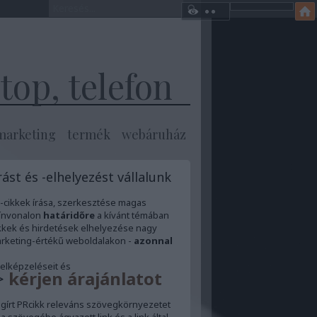
op, telefon
marketing
termék
webáruház
rást és -elhelyezést vállalunk
-cikkek írása, szerkesztése magas
ínvonalon
határidőre
a kívánt témában
kkek és hirdetések elhelyezése nagy
rketing-értékű weboldalakon -
azonnal
 elképzeléseit és
>
kérjen árajánlatot
egírt PRcikk releváns szövegkörnyezetet