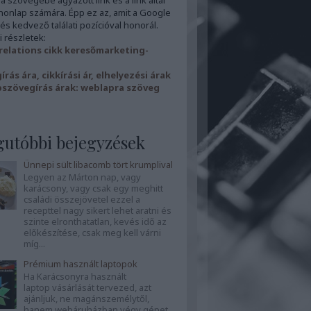
 a szövegébe ágyazott link és a link által
 honlap számára. Épp ez az, amit a Google
 és kedvező találati pozícióval honorál.
 részletek:
 relations cikk keresőmarketing-
rás ára, cikkírási ár, elhelyezési árak
szövegírás árak: weblapra szöveg
gutóbbi bejegyzések
Ünnepi sült libacomb tört krumplival
Legyen az Márton nap, vagy
karácsony, vagy csak egy meghitt
családi összejövetel ezzel a
recepttel nagy sikert lehet aratni és
szinte elronthatatlan, kevés idő az
előkészítése, csak meg kell várni
míg...
Prémium használt laptopok
Ha Karácsonyra használt
laptop vásárlását tervezed, azt
ajánljuk, ne magánszemélytől,
hanem webáruházban végy gépet.