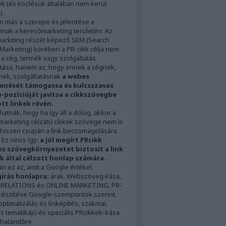
ek (és közlésük általában nem kerül
).
n más a szerepe és jelentése a
nak a keresőmarketing területén. Az
arkiting részét képező SEM (Search
Marketing) körében a PR-cikk célja nem
 a cég, termék vagy szolgáltatás
ása, hanem az, hogy ennek a cégnek,
ek, szolgáltatásnak
a webes
enését támogassa és kulcsszavas
-pozícióját javítsa a cikkszövegbe
tt linkek révén.
atnák, hogy ha így áll a dolog, akkor a
arketing célzatú cikkek szövege nem is
 hiszen csupán a link becsomagolására
 Ez nincs így:
a jól megírt PRcikk
ns szövegkörnyezetet biztosít a link
nk által célzott honlap számára.
n ez az, amit a Google értékel.
írás honlapra:
árak. Webszöveg írása,
 RELATIONS és ONLINE MARKETING. PR-
készítése Google-szempontok szerint.
ptimalizálás és linképítés, szakmai,
os tematikájú és speciális PRcikkek-írása
 határidőre