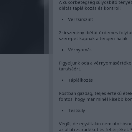
A cukorbetegség súlyosbító tényez
diétás táplálkozás és kontroll.
Vérzsírszint
Zsírszegény diétát érdemes folyta
szerepet kapnak a tengeri halak.
Vérnyomás
Figyeljünk oda a vérnyomásértéke
tartásáért.
Táplálkozás
Rostban gazdag, teljes értékű éte
fontos, hogy már minél kisebb kor
Testsúly
Végül, de egyáltalán nem utolsósor
az állati zsiradékot és fehérjéket.