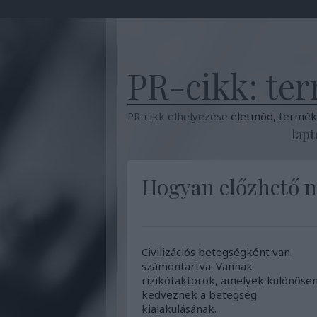
PR-cikk: ter
PR-cikk elhelyezése
életmód, terméke
lapt
Hogyan előzhető m
Civilizációs betegségként van
számontartva. Vannak
rizikófaktorok, amelyek különöse
kedveznek a betegség
kialakulásának.