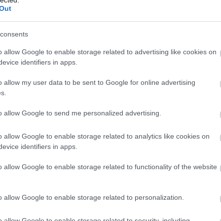
környe
Out
laptop
mobilba
címe:
nyelv
n
consents
kaszin
ack/id/18266665
pánikb
o allow Google to enable storage related to advertising like cookies on
cikk-ár
evice identifiers in apps.
PRcikke
salgó-p
o allow my user data to be sent to Google for online advertising
szerver
szórak
s.
 felhasználói tartalomnak minősülnek, értük a
szolgáltatás technikai
at nem ellenőrzi. Kifogás esetén forduljon a blog szerkesztőjéhez.
tartalo
elmi tájékoztatóban
.
teraszb
to allow Google to send me personalized advertising.
póker
t
utazás
o allow Google to enable storage related to analytics like cookies on
zárcser
evice identifiers in apps.
isztrálj
! ‐
Belépés Facebookkal
PR c
o allow Google to enable storage related to functionality of the website
- Mi
A
Publi
o allow Google to enable storage related to personalization.
eredeti
oldalról
o allow Google to enable storage related to security, including