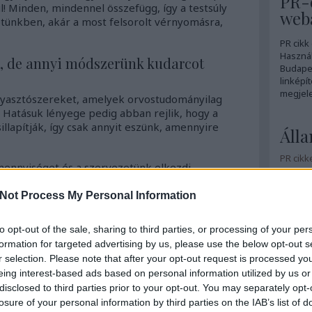
PR-c
l! Minden, mindennel összefügg, így a testsúly
webá
etünkben, akár a most felsorolt vérnyomásra,
PR cikk
Használ
i, de annyi módszerünk kudarcot
Budapes
linképít
megjele
gyasztószereket, amelyek orvostudományilag
 Hatásuk lényege pedig abban rejlik, hogy a
illapítják, így csak annyit eszünk, amennyire
Álla
PR cikk
amennyiséget és a szervezetünk elkezdi
eteinket, így beindítva a fogyást.
PR-cikk
Not Process My Personal Information
PR-cikk
yagok (sibutramine, fentermine) és különböző
gnek örvend az
Adipex-P, Adipex Retard, vagy
Szövegí
to opt-out of the sale, sharing to third parties, or processing of your per
formation for targeted advertising by us, please use the below opt-out s
Terasz 
r selection. Please note that after your opt-out request is processed y
és végre elérje a céljait a fogyásban, akkor
Téliker
eing interest-based ads based on personal information utilized by us or
e 20mg rendelés
mellett dönteni, arra vigyázzon,
disclosed to third parties prior to your opt-out. You may separately opt-
jtó webpatikát válasszon, ezzel is figyelve arra,
Fris
losure of your personal information by third parties on the IAB’s list of
álható termékhez jusson.