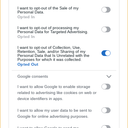
use your data for below specified purposes in below Google
consent section.
I want to opt-out of the Sale of my
Personal Data.
Opted In
Tartalommarketing - Honlapajánló
I want to opt-out of processing my
Personal Data for Targeted Advertising.
homo_ludens
•
2016. augusztus 23.
0
Opted In
I want to opt-out of Collection, Use,
Retention, Sale, and/or Sharing of my
Personal Data that Is Unrelated with the
Purposes for which it was collected.
Opted Out
Google consents
I want to allow Google to enable storage
related to advertising like cookies on web or
device identifiers in apps.
I want to allow my user data to be sent to
Google for online advertising purposes.
I want to allow Google to send me