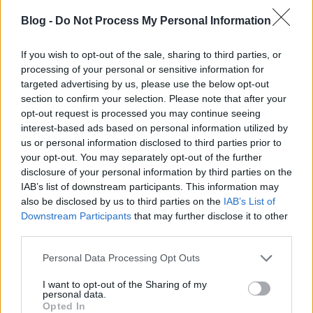
Blog -
Do Not Process My Personal Information
If you wish to opt-out of the sale, sharing to third parties, or
processing of your personal or sensitive information for
targeted advertising by us, please use the below opt-out
section to confirm your selection. Please note that after your
jánló blog: PR-cikkek megjelentetésére kiválóan
opt-out request is processed you may continue seeing
alkalmas, a MOZ audit rendszer ...
interest-based ads based on personal information utilized by
us or personal information disclosed to third parties prior to
your opt-out. You may separately opt-out of the further
disclosure of your personal information by third parties on the
IAB’s list of downstream participants. This information may
also be disclosed by us to third parties on the
IAB’s List of
Downstream Participants
that may further disclose it to other
third parties.
Please note that this website/app uses one or more Google
Personal Data Processing Opt Outs
services and may gather and store information including but
not limited to your visit or usage behaviour. You may click to
I want to opt-out of the Sharing of my
personal data.
grant or deny consent to Google and its third-party tags to
Opted In