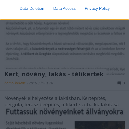
Data Deletion
Data Access
Privacy Policy
Kert, növény, lakás - télikertek
homo_ludens
•
2016. június 20.
0
Növények elhelyezése a lakásban. Kertépítés,
pergola, terasz beépítés, télikert-szoba kialakítása