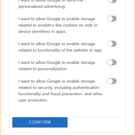
personalized advertising.
I want to allow Google to enable storage
related to analytics like cookies on web or
device identifiers in apps.
I want to allow Google to enable storage
related to functionality of the website or app.
I want to allow Google to enable storage
related to personalization.
I want to allow Google to enable storage
related to security, including authentication
Tartalommarketing blog: kifejezetten kereső-
functionality and fraud prevention, and other
marketing célokkal - prcikk elhelyezés, linkelhelyezés
user protection.
- létrejött honlap. Ajánló posztok, ...
CONFIRM