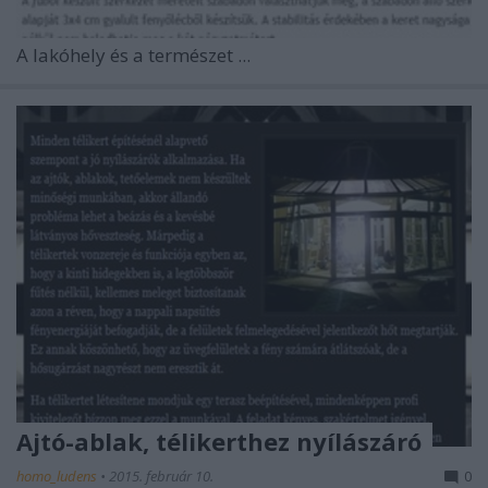
A lakóhely és a természet ...
Ajtó-ablak, télikerthez nyílászáró
homo_ludens
•
2015. február 10.
0