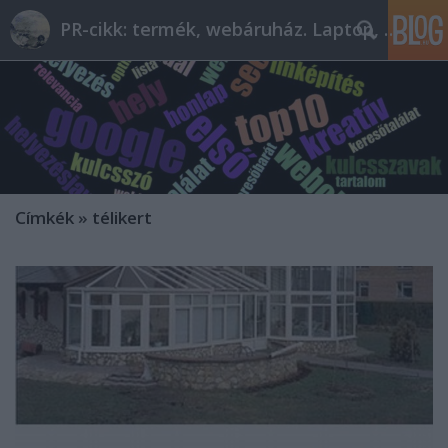
PR-cikk: termék, webáruház. Laptop, telefon
Címkék
»
télikert