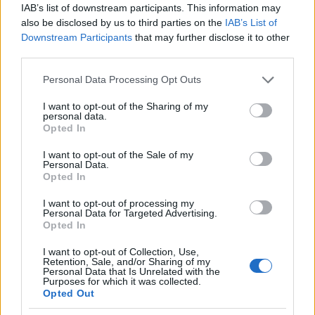
IAB’s list of downstream participants. This information may
also be disclosed by us to third parties on the
IAB’s List of
Downstream Participants
that may further disclose it to other
third parties.
Please note that this website/app uses one or more Google
Personal Data Processing Opt Outs
services and may gather and store information including but
not limited to your visit or usage behaviour. You may click to
I want to opt-out of the Sharing of my
personal data.
grant or deny consent to Google and its third-party tags to
Opted In
use your data for below specified purposes in below Google
consent section.
I want to opt-out of the Sale of my
Personal Data.
Opted In
I want to opt-out of processing my
Personal Data for Targeted Advertising.
Ginünket számos koktél alapjaként is felhasználhatjuk,
Opted In
legyen itt szó a martinival való keverésről ...
I want to opt-out of Collection, Use,
Retention, Sale, and/or Sharing of my
Personal Data that Is Unrelated with the
Purposes for which it was collected.
Opted Out