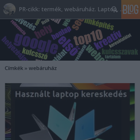
PR-cikk: termék, webáruház. Laptop, telefon
Címkék
»
webáruház