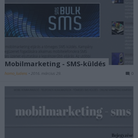
Mobilmarketing - SMS-küldés
homo_ludens
•
2016. március 29.
0