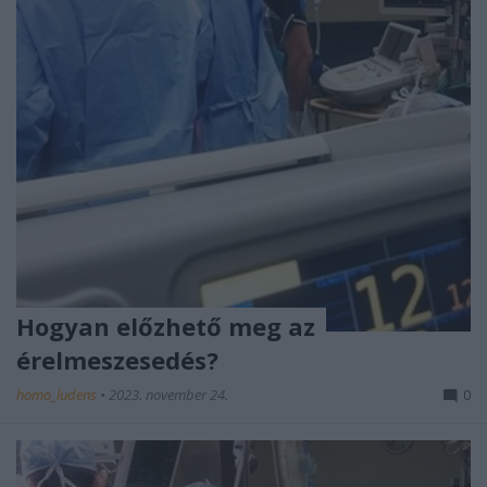
Hogyan előzhető meg az
érelmeszesedés?
homo_ludens
•
2023. november 24.
0