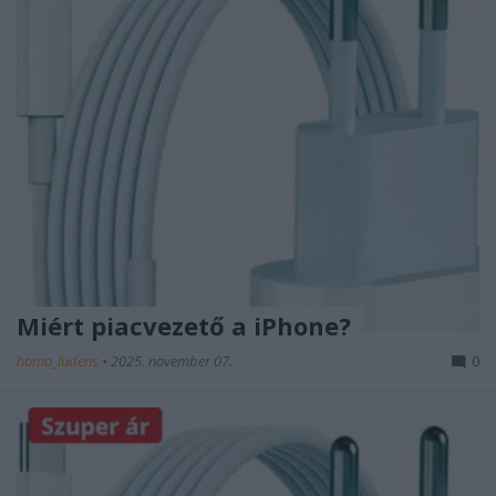
Miért piacvezető a iPhone?
homo_ludens
•
2025. november 07.
0