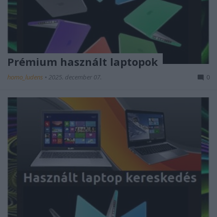
Prémium használt laptopok
homo_ludens
•
2025. december 07.
0